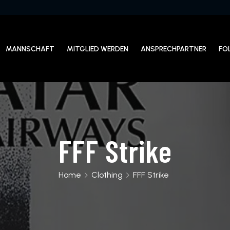
MANNSCHAFT
MITGLIED WERDEN
ANSPRECHPARTNER
FO
FFF Strike
Home
Clothing
FFF Strike