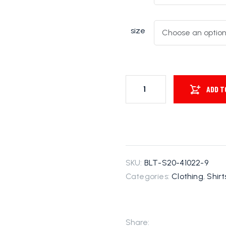
size
ADD T
SKU:
BLT-S20-41022-9
Categories:
Clothing
,
Shir
Share: