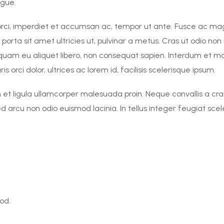
ugue.
c orci, imperdiet et accumsan ac, tempor ut ante. Fusce ac ma
, porta sit amet ultricies ut, pulvinar a metus. Cras ut odio no
iquam eu aliquet libero, non consequat sapien. Interdum et m
orci dolor, ultrices ac lorem id, facilisis scelerisque ipsum.
t ligula ullamcorper malesuada proin. Neque convallis a cras 
sed arcu non odio euismod lacinia. In tellus integer feugiat s
od.