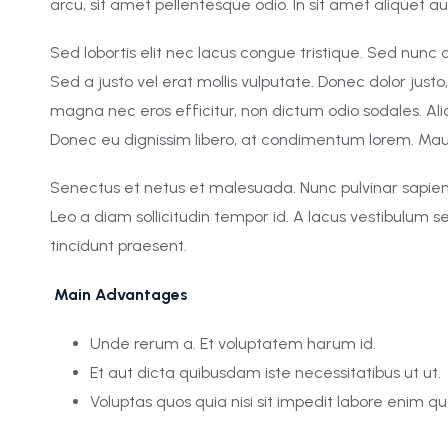
arcu, sit amet pellentesque odio. In sit amet aliquet a
Sed lobortis elit nec lacus congue tristique. Sed nun
Sed a justo vel erat mollis vulputate. Donec dolor justo
magna nec eros efficitur, non dictum odio sodales. Al
Donec eu dignissim libero, at condimentum lorem. Mauris 
Senectus et netus et malesuada. Nunc pulvinar sapien e
Leo a diam sollicitudin tempor id. A lacus vestibulum 
tincidunt praesent.
Main Advantages
Unde rerum a. Et voluptatem harum id.
Et aut dicta quibusdam iste necessitatibus ut ut.
Voluptas quos quia nisi sit impedit labore enim qu