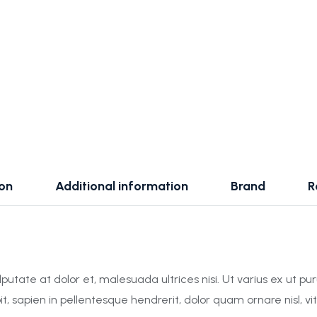
ion
Additional information
Brand
R
utate at dolor et, malesuada ultrices nisi. Ut varius ex ut purus
it, sapien in pellentesque hendrerit, dolor quam ornare nisl,