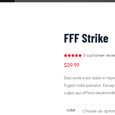
FFF Strike
(
1
customer revi
Rated
1
5.00
$
29.99
out of 5
based on
customer
rating
Duis aute irure dolor in rep
fugiat nulla pariatur. Exce
culpa qui officia desermoll
color