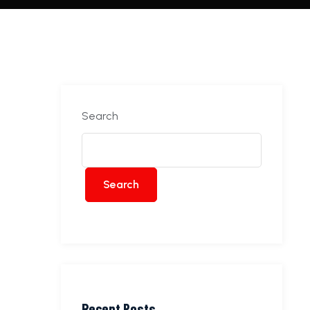
Search
Search
Recent Posts