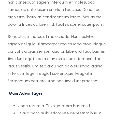
non consequat sapien. Interdum et malesuada
fames ac ante ipsum primis in faucibus. Donec eu
dignissim libero, at condimentum lorem. Mauris orci
dolor, ultrices ac lorem id, facilisis scelerisque ipsum.
Senectus et netus et malesuada. Nunc pulvinar
sapien et ligula ullamcorper malesuada proin. Neque
convallis a cras semper auctor. Libero id faucibus nisl
tincidunt eget. Leo a diam sollicitudin tempor id. A
lacus vestibulum sed arcu non odio euismod lacinia.
In tellus integer feugiat scelerisque. Feugiat in
fermentum posuere urna nec tincidunt praesent.
Main Advantages
Unde rerum a. Et voluptatem harum id.
Et aut dicta quibusdam iste necessitatibus ut