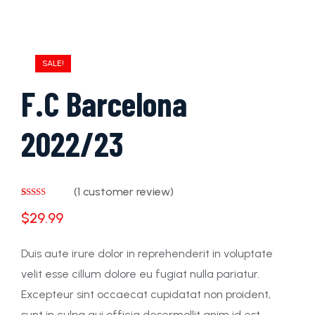
SALE!
F.C Barcelona
2022/23
(
1
customer review)
Rated
1
4.00
out
$
29.99
of 5 based
on
customer
rating
Duis aute irure dolor in reprehenderit in voluptate
velit esse cillum dolore eu fugiat nulla pariatur.
Excepteur sint occaecat cupidatat non proident,
sunt in culpa qui officia desermollit anim id est