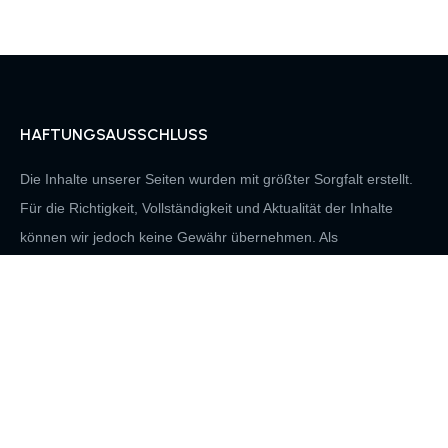
HAFTUNGSAUSSCHLUSS
Die Inhalte unserer Seiten wurden mit größter Sorgfalt erstellt.
Für die Richtigkeit, Vollständigkeit und Aktualität der Inhalte
können wir jedoch keine Gewähr übernehmen. Als
Diensteanbieter sind wir gemäß § 7 Abs.1 TMG für eigene
Inhalte auf diesen Seiten nach den allgemeinen Gesetzen
verantwortlich. Nach §§ 8 bis 10 TMG sind wir als
Diensteanbieter jedoch nicht verpflichtet, übermittelte oder
gespeicherte fremde Informationen zu überwachen oder nach
Umständen zu forschen, die auf eine rechtswidrige Tätigkeit
hinweisen. Verpflichtungen zur Entfernung oder Sperrung der