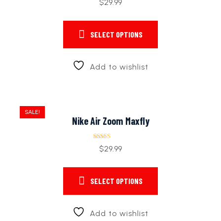
$
29.99
4.00
out of 5
SELECT OPTIONS
Add to wishlist
SALE!
Nike Air Zoom Maxfly
Rated
$
29.99
5.00
out of 5
SELECT OPTIONS
Add to wishlist