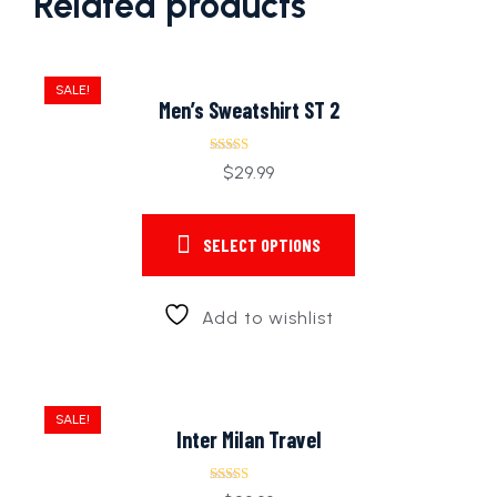
Related products
SALE!
Men’s Sweatshirt ST 2
Rated
$
29.99
5.00
out of 5
SELECT OPTIONS
Add to wishlist
SALE!
Inter Milan Travel
Rated