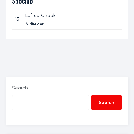
Spoclub
Loftus-Cheek
15
Midfielder
Search
Search