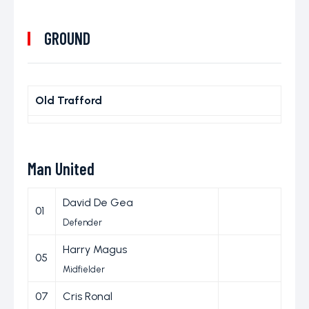
GROUND
Old Trafford
Man United
David De Gea
01
Defender
Harry Magus
05
Midfielder
07
Cris Ronal