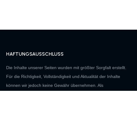
HAFTUNGSAUSSCHLUSS
Die Inhalte unserer Seiten wurden mit größter Sorgfalt erstellt.
Für die Richtigkeit, Vollständigkeit und Aktualität der Inhalte
können wir jedoch keine Gewähr übernehmen. Als
Diensteanbieter sind wir gemäß § 7 Abs.1 TMG für eigene
Inhalte auf diesen Seiten nach den allgemeinen Gesetzen
verantwortlich. Nach §§ 8 bis 10 TMG sind wir als
Diensteanbieter jedoch nicht verpflichtet, übermittelte oder
gespeicherte fremde Informationen zu überwachen oder nach