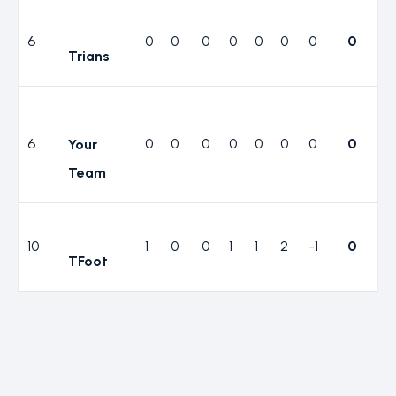
6
0
0
0
0
0
0
0
0
Trians
6
0
0
0
0
0
0
0
0
Your
Team
10
1
0
0
1
1
2
-1
0
TFoot