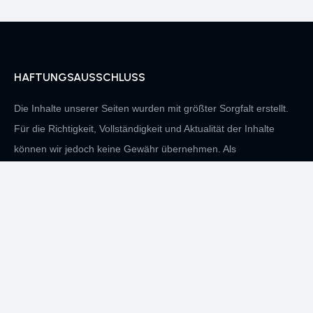
HAFTUNGSAUSSCHLUSS
Die Inhalte unserer Seiten wurden mit größter Sorgfalt erstellt.
Für die Richtigkeit, Vollständigkeit und Aktualität der Inhalte
können wir jedoch keine Gewähr übernehmen. Als
Diensteanbieter sind wir gemäß § 7 Abs.1 TMG für eigene
Inhalte auf diesen Seiten nach den allgemeinen Gesetzen
verantwortlich. Nach §§ 8 bis 10 TMG sind wir als
Diensteanbieter jedoch nicht verpflichtet, übermittelte oder
gespeicherte fremde Informationen zu überwachen oder nach
Umständen zu forschen, die auf eine rechtswidrige Tätigkeit
hinweisen. Verpflichtungen zur Entfernung oder Sperrung der
Nutzung von Informationen nach den allgemeinen Gesetzen