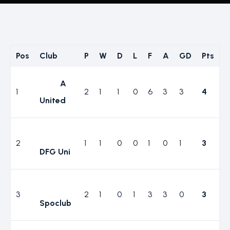
Pos
Club
P
W
D
L
F
A
GD
Pts
A
1
2
1
1
0
6
3
3
4
United
2
1
1
0
0
1
0
1
3
DFG Uni
3
2
1
0
1
3
3
0
3
Spoclub