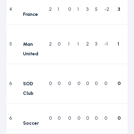
4
2
1
0
1
3
5
-2
3
France
5
2
0
1
1
2
3
-1
1
Man
United
6
0
0
0
0
0
0
0
0
SOD
Club
6
0
0
0
0
0
0
0
0
Soccer