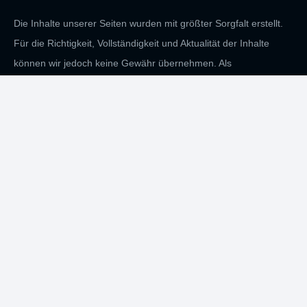
Die Inhalte unserer Seiten wurden mit größter Sorgfalt erstellt.
Für die Richtigkeit, Vollständigkeit und Aktualität der Inhalte
können wir jedoch keine Gewähr übernehmen. Als
Diensteanbieter sind wir gemäß § 7 Abs.1 TMG für eigene
Inhalte auf diesen Seiten nach den allgemeinen Gesetzen
verantwortlich. Nach §§ 8 bis 10 TMG sind wir als
Diensteanbieter jedoch nicht verpflichtet, übermittelte oder
gespeicherte fremde Informationen zu überwachen oder nach
Umständen zu forschen, die auf eine rechtswidrige Tätigkeit
hinweisen. Verpflichtungen zur Entfernung oder Sperrung der
Nutzung von Informationen nach den allgemeinen Gesetzen
bleiben hiervon unberührt. Eine diesbezügliche Haftung ist
jedoch erst ab dem Zeitpunkt der Kenntnis einer konkreten
Rechtsverletzung möglich. Bei Bekanntwerden von
entsprechenden Rechtsverletzungen werden wir diese Inhalte